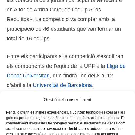
les votacions dels jurats i particpants va recaure
en Aitor de Arriba Coro, de l’equip «Los
Rebujitos». La competició va comptar amb la
participació de 46 estudiants que van formar un
total de 16 equips.
Entre els participants a la competició s’escolliran
els components de l’equip de la UPF a la
Lliga de
Debat Universitari
, que tindrà lloc del 8 al 12
d’abril a la
Universitat de Barcelona
.
Gestió del consentiment
Per tal d'oferir les millors experiències, s’utilitzen tecnologies com ara les
galetes per a emmagatzemar i/o accedir a la informació del dispositiu. El
consentiment d’aquestes tecnologies permet el tractament de dades com
ara el comportament de navegació o identificadors únics en aquest lloc
web. La no concessió del consentiment o la seua retirada pot afectar