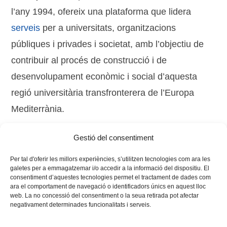
l’any 1994, ofereix una plataforma que lidera
serveis
per a universitats, organitzacions
públiques i privades i societat, amb l’objectiu de
contribuir al procés de construcció i de
desenvolupament econòmic i social d’aquesta
regió universitària transfronterera de l’Europa
Mediterrània.
Gestió del consentiment
Tags:
cursos
,
DRAC
,
estiu
,
Guia
Per tal d'oferir les millors experiències, s’utilitzen tecnologies com ara les
galetes per a emmagatzemar i/o accedir a la informació del dispositiu. El
consentiment d’aquestes tecnologies permet el tractament de dades com
ara el comportament de navegació o identificadors únics en aquest lloc
web. La no concessió del consentiment o la seua retirada pot afectar
negativament determinades funcionalitats i serveis.