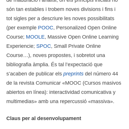
de maduració i anàlisi, on els principis inicials no
són tan estables i trobem noves divisions i fins i
tot sigles per a descriure les noves possibilitats
(per exemple
POOC
, Personalized Open Online
Course;
MOOLE
, Massive Open Online Learning
Experiencie;
SPOC
, Small Private Online
Course…), noves propostes, i sobretot una
bibliografia àmplia. És tal l’expectació que
s’acaben de publicar els
preprints
del número 44
de la revista Comunicar «MOOC (Cursos masivos
abiertos en línea): interactividad comunicativa y
multimedias» amb una repercussió «massiva».
Claus per al desenvolupament