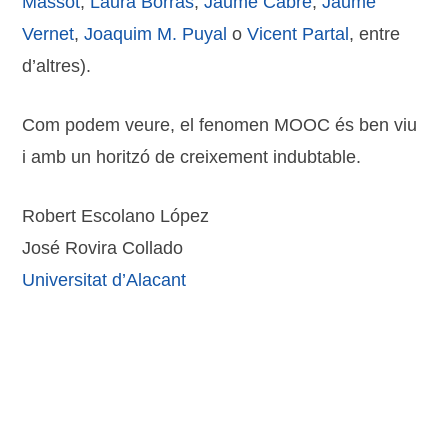
Massot
,
Laura Borràs
,
Jaume Cabré
,
Jaume
Vernet
,
Joaquim M. Puyal
o
Vicent Partal
, entre
d’altres).
Com podem veure, el fenomen MOOC és ben viu
i amb un horitzó de creixement indubtable.
Robert Escolano López
José Rovira Collado
Universitat d’Alacant