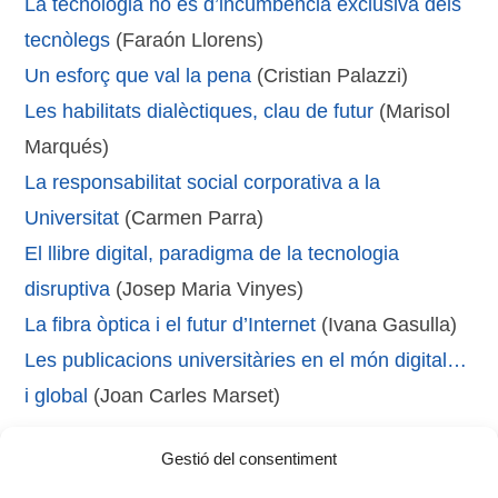
La tecnologia no és d’incumbència exclusiva dels
tecnòlegs
(Faraón Llorens)
Un esforç que val la pena
(Cristian Palazzi)
Les habilitats dialèctiques, clau de futur
(Marisol
Marqués)
La responsabilitat social corporativa a la
Universitat
(Carmen Parra)
El llibre digital, paradigma de la tecnologia
disruptiva
(Josep Maria Vinyes)
La fibra òptica i el futur d’Internet
(Ivana Gasulla)
Les publicacions universitàries en el món digital…
i global
(Joan Carles Marset)
Gestió del consentiment
Tags:
e-learning
,
estudis
,
MOOC