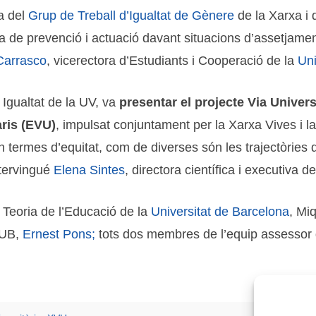
a del
Grup de Treball d’Igualtat de Gènere
de la Xarxa i
ia de prevenció i actuació davant situacions d’assetjamen
 Carrasco
, vicerectora d’Estudiants i Cooperació de la
Uni
i Igualtat de la UV, va
presentar el projecte Via Univer
aris (EVU)
, impulsat conjuntament per la Xarxa Vives i l
n termes d’equitat, com de diverses són les trajectòries de
ntervingué
Elena Sintes
, directora científica i executiva d
e Teoria de l’Educació de la
Universitat de Barcelona
, Mi
AQUB,
Ernest Pons;
tots dos membres de l’equip assessor d