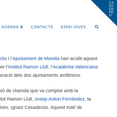
AGENDA
CONTACTE
ESPAI VIVES
aròs
i l’
Ajuntament de Morella
han acollit aquest
er l’
Institut Ramon Llull
, l’
Acadèmia
Valenciana
aboració dels dos ajuntaments amfitrions.
ssió de cloenda que va comptar amb la
titut Ramon Llull,
Josep-Anton Fernàndez
; la
 Vives, Ignasi Casadesús. Aquest matí de