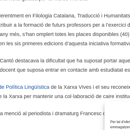
referentment en Filologia Catalana, Traducció i Humanitats
tribuir a la formació de futurs professors per a l’exercici
n any més, s’han omplert totes les places disponibles (40
 les sis primeres edicions d’aquesta iniciativa formativ
Cantó destacava la dificultat que ha suposat portar aques
ls docent que suposa entrar en contacte amb estudiatat es
de Política Lingüística
de la Xarxa Vives i el seu reconei
e la Xarxa per mantenir una col·laboració de caire institu
 una menció al periodista i dramaturg Francesc de Paula B
Per tal d'ofe
emmagatzemar