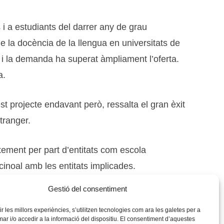
 i a estudiants del darrer any de grau
 de la docència de la llengua en universitats de
) i la demanda ha superat àmpliament l’oferta.
a.
t projecte endavant però, ressalta el gran èxit
tranger.
xement per part d’entitats com escola
cinoal amb les entitats implicades.
Gestió del consentiment
ruguera, per la seua mort recent.
rir les millors experiències, s’utilitzen tecnologies com ara les galetes per a
 i/o accedir a la informació del dispositiu. El consentiment d’aquestes