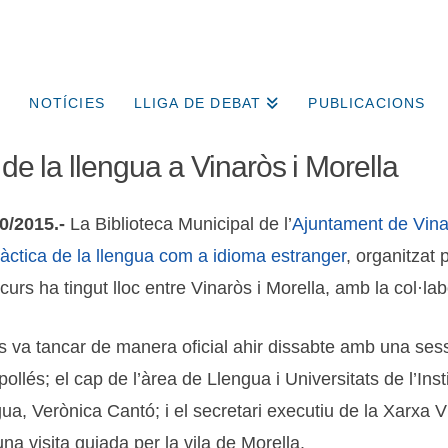
NOTÍCIES
LLIGA DE DEBAT
PUBLICACIONS
 de la llengua a Vinaròs i Morella
0/2015.-
La Biblioteca Municipal de l’
Ajuntament de Vin
dàctica de la llengua com a idioma estranger
, organitzat p
 curs ha tingut lloc entre Vinaròs i Morella, amb la col·l
es va tancar de manera oficial ahir dissabte amb una se
llés; el cap de l’àrea de Llengua i Universitats de l’Ins
ua, Verònica Cantó; i el secretari executiu de la Xarxa
na visita guiada per la vila de Morella.