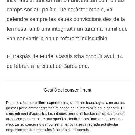
incansable, tant en l’àmbit universitari com en els
camps social i polític. De caràcter afable, va
defendre sempre les seues conviccions des de la
fermesa, amb una integritat i un tarannà humil que
van convertir-la en un referent indiscutible.
El traspàs de Muriel Casals s’ha produït avui, 14
de febrer, a la ciutat de Barcelona.
Barcelona, Castelló de la Plana, Palma, 14 de
Gestió del consentiment
febrer de 2016
Per tal d'oferir les millors experiències, s’utilitzen tecnologies com ara les
galetes per a emmagatzemar i/o accedir a la informació del dispositiu. El
consentiment d’aquestes tecnologies permet el tractament de dades com
ara el comportament de navegació o identificadors únics en aquest lloc
web. La no concessió del consentiment o la seua retirada pot afectar
negativament determinades funcionalitats i serveis.