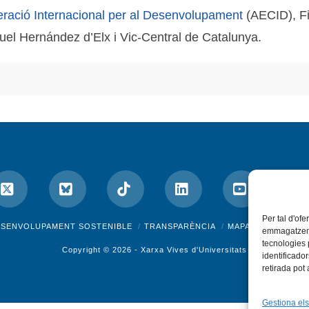
ració Internacional per al Desenvolupament
(AECID), Fi
iguel Hernández d’Elx i Vic-Central de Catalunya.
Per tal d'ofe
ok
X
Bluesky
Tiktok
LinkedIn
YouTube
I
ESENVOLUPAMENT SOSTENIBLE
TRANSPARÈNCIA
MAPA DEL WEB
A
emmagatzemar
tecnologies
Copyright © 2026 -
Xarxa Vives d'Universitats
identificado
retirada pot
Gestiona els