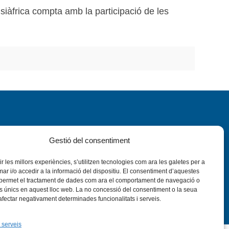
siàfrica compta amb la participació de les
Gestió del consentiment
rir les millors experiències, s’utilitzen tecnologies com ara les galetes per a
nstagram
Flickr
VÍS LEGAL
PRIVADESA
CONTACTE
 i/o accedir a la informació del dispositiu. El consentiment d’aquestes
 permet el tractament de dades com ara el comportament de navegació o
rs únics en aquest lloc web. La no concessió del consentiment o la seua
 afectar negativament determinades funcionalitats i serveis.
 serveis