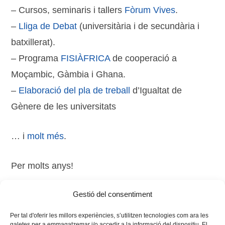
– Cursos, seminaris i tallers
Fòrum Vives
.
–
Lliga de Debat
(universitària i de secundària i
batxillerat).
– Programa
FISIÀFRICA
de cooperació a
Moçambic, Gàmbia i Ghana.
–
Elaboració del pla de treball
d’Igualtat de
Gènere de les universitats
… i
molt més
.
Per molts anys!
Gestió del consentiment
Tags:
22 aniversari
,
aniversari
,
xarxa vives
Per tal d'oferir les millors experiències, s’utilitzen tecnologies com ara les
galetes per a emmagatzemar i/o accedir a la informació del dispositiu. El