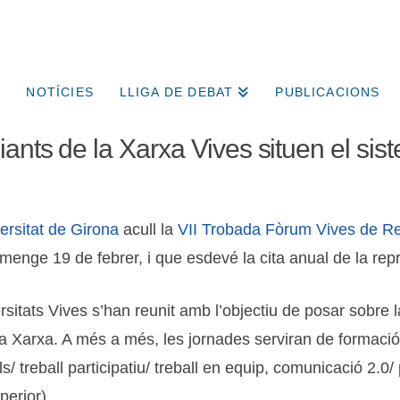
NOTÍCIES
LLIGA DE DEBAT
PUBLICACIONS
ants de la Xarxa Vives situen el sis
ersitat de Girona
acull la
VII Trobada Fòrum Vives de Rep
umenge 19 de febrer, i que esdevé la cita anual de la rep
sitats Vives s’han reunit amb l’objectiu de posar sobre la
 la Xarxa. A més a més, les jornades serviran de formació
s/ treball participatiu/ treball en equip, comunicació 2.0/
perior).