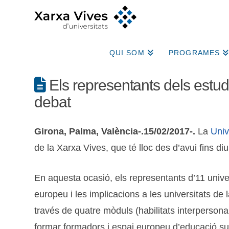
QUI SOM
PROGRAMES
Els representants dels estudi
debat
Girona, Palma, València-.15/02/2017-.
La
Univ
de la Xarxa Vives, que té lloc des d’avui fins di
En aquesta ocasió, els representants d’11 univer
europeu i les implicacions a les universitats de
través de quatre mòduls (habilitats interpersonal
formar formadors i espai europeu d’educació su