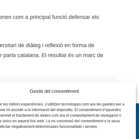
 tenen com a principal funció defensar els
itari de diàleg i reflexió en forma de
de parla catalana. El resultat és un marc de
 de girona
Gestió del consentiment
rir les millors experiències, s’utilitzen tecnologies com ara les galetes per a
 i/o accedir a la informació del dispositiu. El consentiment d’aquestes
 permet el tractament de dades com ara el comportament de navegació o
rs únics en aquest lloc web. La no concessió del consentiment o la seua
 afectar negativament determinades funcionalitats i serveis.