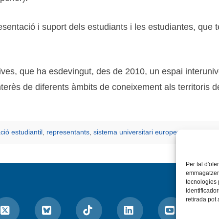
esentació i suport dels estudiants i les estudiantes, que
, que ha esdevingut, des de 2010, un espai interunivers
nterès de diferents àmbits de coneixement als territoris 
ció estudiantil
,
representants
,
sistema universitari europeu
,
universitat
Per tal d'ofe
emmagatzemar
tecnologies
identificado
retirada pot