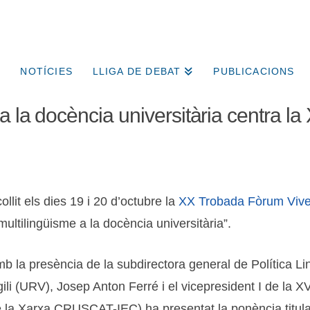
NOTÍCIES
LLIGA DE DEBAT
PUBLICACIONS
a la docència universitària centra l
collit els dies 19 i 20 d’octubre la
XX Trobada Fòrum Vives
 multilingüisme a la docència universitària”.
b la presència de la subdirectora general de Política Li
irgili (URV), Josep Anton Ferré i el vicepresident I de l
de la Xarxa CRUSCAT-IEC) ha presentat la ponència titula