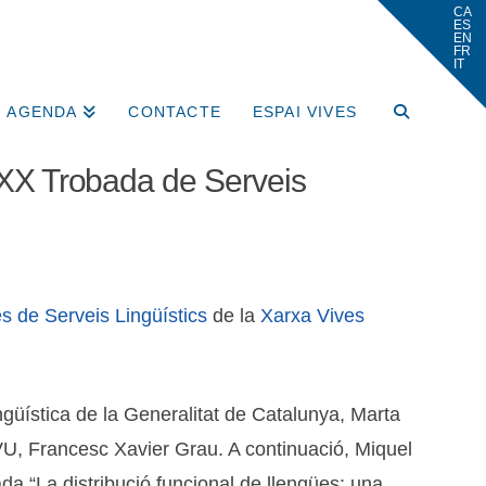
AGENDA
CONTACTE
ESPAI VIVES
a XX Trobada de Serveis
 de Serveis Lingüístics
de la
Xarxa Vives
ngüística de la Generalitat de Catalunya, Marta
a XVU, Francesc Xavier Grau. A continuació, Miquel
da “La distribució funcional de llengües: una