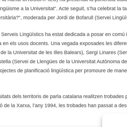
lingüisme a la Universitat”. Acte seguit, s’ha celebrat la
ersitària?”, moderada per Jordi de Bofarull (Servei Lingüí
erveis Lingüístics ha estat dedicada a posar en comú i a
ncia en els usos docents. Una vegada exposades les difere
 de la Universitat de les Illes Balears), Sergi Linares (S
 Estella (Servei de Llengües de la Universitat Autònoma d
ojectes de planificació lingüística per promoure de manera
sitats dels territoris de parla catalana realitzen trobades
ció de la Xarxa, l’any 1994, les trobades han passat a d