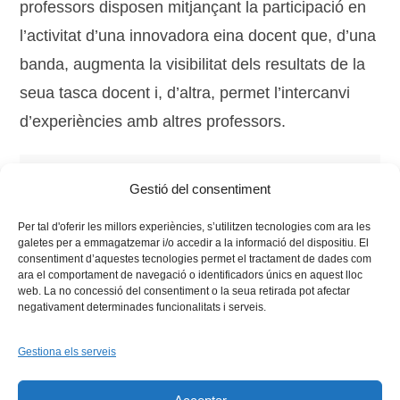
professors disposen mitjançant la participació en
l’activitat d’una innovadora eina docent que, d’una
banda, augmenta la visibilitat dels resultats de la
seua tasca docent i, d’altra, permet l’intercanvi
d’experiències amb altres professors.
Tags:
Estudiants
,
Lliga de Debat
,
Lliga de Debat de
Gestió del consentiment
Secundària i Batxillerat
,
xarxa vives d'universitats
Per tal d'oferir les millors experiències, s’utilitzen tecnologies com ara les
galetes per a emmagatzemar i/o accedir a la informació del dispositiu. El
consentiment d’aquestes tecnologies permet el tractament de dades com
ara el comportament de navegació o identificadors únics en aquest lloc
web. La no concessió del consentiment o la seua retirada pot afectar
negativament determinades funcionalitats i serveis.
Gestiona els serveis
Facebook
X
Bluesky
Tiktok
LinkedIn
YouTu