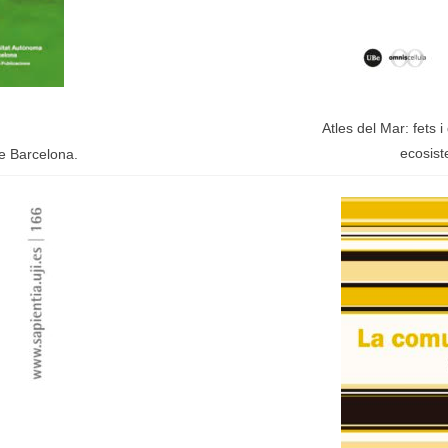
Atles del Mar: fets
ecosis
e Barcelona.