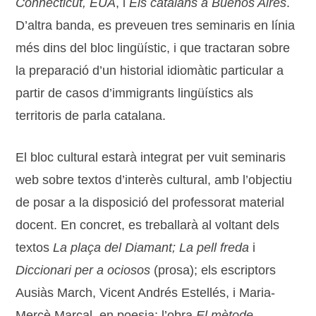
Connecticut, EUA
, i
Els catalans a Buenos Aires
.
D’altra banda, es preveuen tres seminaris en línia
més dins del bloc lingüístic, i que tractaran sobre
la preparació d’un historial idiomàtic particular a
partir de casos d’immigrants lingüístics als
territoris de parla catalana.
El bloc cultural estarà integrat per vuit seminaris
web sobre textos d’interès cultural, amb l’objectiu
de posar a la disposició del professorat material
docent. En concret, es treballarà al voltant dels
textos
La plaça del Diamant; La pell freda
i
Diccionari per a ociosos
(prosa); els escriptors
Ausiàs March, Vicent Andrés Estellés, i Maria-
Mercè Marçal, en poesia; l’obra
El mètode