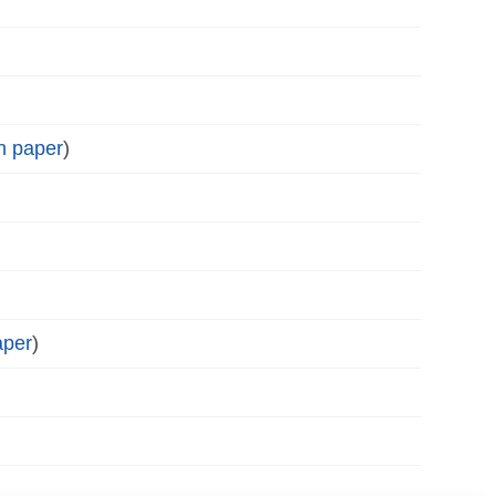
n paper
)
aper
)