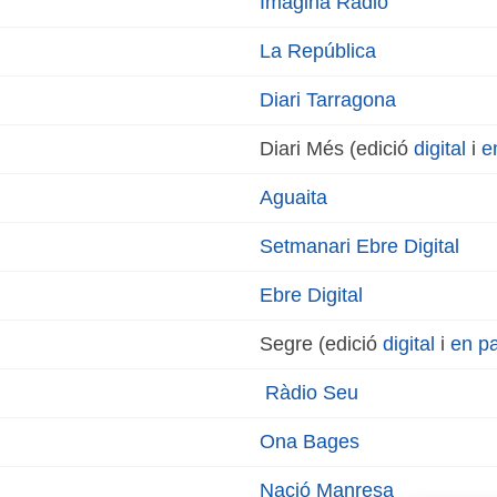
Imagina Ràdio
La República
Diari Tarragona
Diari Més (edició
digital
i
e
Aguaita
Setmanari Ebre Digital
Ebre Digital
Segre (edició
digital
i
en p
Ràdio Seu
Ona Bages
Nació Manresa