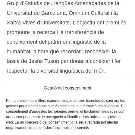
Grup d’Estudis de Llengües Amenaçades de la
Universitat de Barcelona, Òmnium Cultural i la
Xarxa Vives d’Universitats. L’objectiu del premi és
promoure la recerca i la transferència de
coneixement del patrimoni lingüístic de la
humanitat, alhora que recordar i reconèixer la
tasca de Jesús Tuson per donar a conèixer i fer
respectar la diversitat lingüística del món.
Gestió del consentiment
Tags:
català
,
premi
,
regió Vives
,
universitat
,
xarxa vives
Per tal d'oferir les millors experiències, s’utilitzen tecnologies com ara les
galetes per a emmagatzemar i/o accedir a la informació del dispositiu. El
consentiment d’aquestes tecnologies permet el tractament de dades com
ara el comportament de navegació o identificadors únics en aquest lloc
web. La no concessió del consentiment o la seua retirada pot afectar
negativament determinades funcionalitats i serveis.