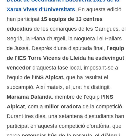
Xarxa Vives d’Universitats
. En aquesta edició
han participat
15 equips de 13 centres
educatius
de les comarques de les Garrigues, el
Segrià, la Plana d’Urgell, la Noguera i el Pallars
de Jussà. Després d’una disputada final,
l’equip
de l’IES Torre Vicens de Lleida ha esdevingut
vencedor
d’aquesta fase local, imposant-se a
l’equip de
l’INS Alpicat,
que ha resultat el
subcampió. Així mateix, el jurat ha distingit
Mariama Dalanda
, membre de l’equip
l’INS
Alpicat
, com a
millor oradora
de la competició.
Durant tres dies, una setantena d’estudiants han
participat en aquesta competició d’oratòria, que
cerca
potenciar l’ús de la paraula, el diàleg i