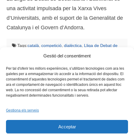
una activitat impulsada per la Xarxa Vives
d’Universitats, amb el suport de la Generalitat de
Catalunya i el Govern d’Andorra.
Tags:
català
,
competició
,
dialèctica
,
Lliga de Debat de
Secundària i Batxillerat
,
professorat
,
regió Vives
,
Gestió del consentiment
Secundària
,
universitat
,
xarxa vives
Per tal d'oferir les millors experiències, s’utilitzen tecnologies com ara les
galetes per a emmagatzemar i/o accedir a la informació del dispositiu. El
consentiment d’aquestes tecnologies permet el tractament de dades com
ara el comportament de navegació o identificadors únics en aquest lloc
web. La no concessió del consentiment o la seua retirada pot afectar
negativament determinades funcionalitats i serveis.
Gestiona els serveis
Facebook
X
Bluesky
Tiktok
LinkedIn
YouTu
Acceptar
Instagram
Flickr
INICI
QUI SOM
PROGRAMES