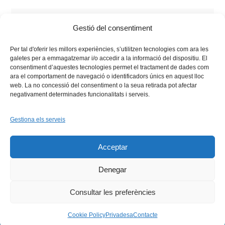
Tags:
Batxillerat
,
català
,
competició
,
Lliga de Debat de
Gestió del consentiment
Secundària i Batxillerat
,
Secundària
,
universitat
Per tal d'oferir les millors experiències, s’utilitzen tecnologies com ara les
galetes per a emmagatzemar i/o accedir a la informació del dispositiu. El
consentiment d’aquestes tecnologies permet el tractament de dades com
ara el comportament de navegació o identificadors únics en aquest lloc
web. La no concessió del consentiment o la seua retirada pot afectar
negativament determinades funcionalitats i serveis.
Gestiona els serveis
Facebook
X
Bluesky
Tiktok
LinkedIn
YouTu
Acceptar
Instagram
Flickr
INICI
QUI SOM
PROGRAMES
DESENVOLUPAMENT SOSTENIBLE
TRANSPARÈNCIA
Denegar
MAPA DEL WEB
AVÍS LEGAL
PRIVADESA
CONTACTE
Copyright © 2026 -
Xarxa Vives d'Universitats
Consultar les preferències
Cookie Policy
Privadesa
Contacte