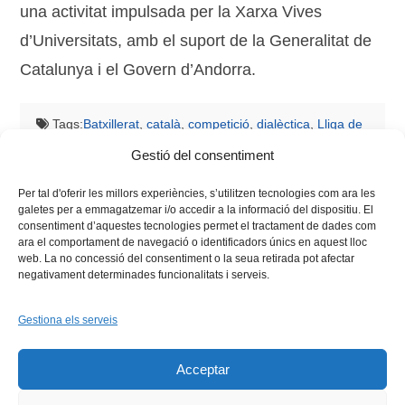
una activitat impulsada per la Xarxa Vives
d’Universitats, amb el suport de la Generalitat de
Catalunya i el Govern d’Andorra.
Tags:
Batxillerat
,
català
,
competició
,
dialèctica
,
Lliga de
Debat de Secundària i Batxillerat
,
professorat
,
regió
Gestió del consentiment
Vives
,
Secundària
,
universitat
,
xarxa vives
Per tal d'oferir les millors experiències, s’utilitzen tecnologies com ara les
galetes per a emmagatzemar i/o accedir a la informació del dispositiu. El
consentiment d’aquestes tecnologies permet el tractament de dades com
ara el comportament de navegació o identificadors únics en aquest lloc
web. La no concessió del consentiment o la seua retirada pot afectar
negativament determinades funcionalitats i serveis.
Gestiona els serveis
Facebook
X
Bluesky
Tiktok
LinkedIn
YouTu
Acceptar
Instagram
Flickr
INICI
QUI SOM
PROGRAMES
DESENVOLUPAMENT SOSTENIBLE
TRANSPARÈNCIA