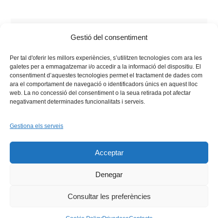
Tags:
2026
,
Comissió Permanent
,
cooperació
,
Llengua
,
Gestió del consentiment
Perpinyà
,
Universitat de Perpinyà Via Domitia
,
upvd
Per tal d'oferir les millors experiències, s’utilitzen tecnologies com ara les
galetes per a emmagatzemar i/o accedir a la informació del dispositiu. El
consentiment d’aquestes tecnologies permet el tractament de dades com
ara el comportament de navegació o identificadors únics en aquest lloc
web. La no concessió del consentiment o la seua retirada pot afectar
negativament determinades funcionalitats i serveis.
Gestiona els serveis
Facebook
X
Bluesky
Tiktok
LinkedIn
YouTu
Acceptar
Instagram
Flickr
INICI
QUI SOM
PROGRAMES
DESENVOLUPAMENT SOSTENIBLE
TRANSPARÈNCIA
Denegar
MAPA DEL WEB
AVÍS LEGAL
PRIVADESA
CONTACTE
Copyright © 2026 -
Xarxa Vives d'Universitats
Consultar les preferències