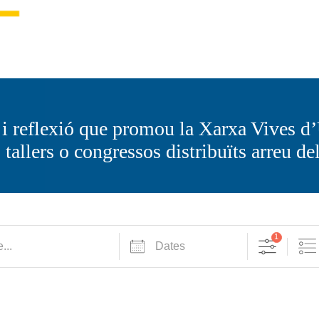
i reflexió que promou la Xarxa Vives d’U
tallers o congressos distribuïts arreu del 
1
Dates