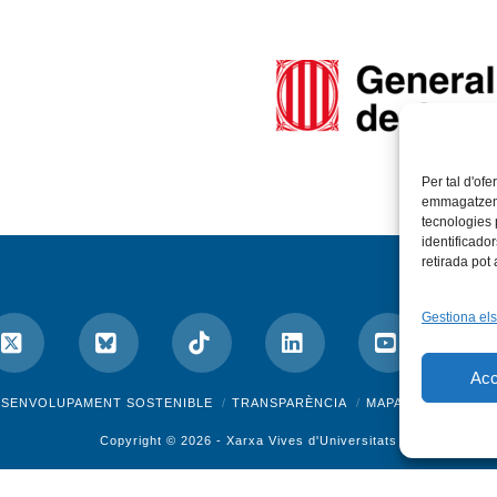
Per tal d'ofe
emmagatzemar
tecnologies
identificado
retirada pot
Gestiona els
Acc
ok
X
Bluesky
Tiktok
LinkedIn
YouTube
I
ESENVOLUPAMENT SOSTENIBLE
TRANSPARÈNCIA
MAPA DEL WEB
A
Copyright © 2026 -
Xarxa Vives d'Universitats