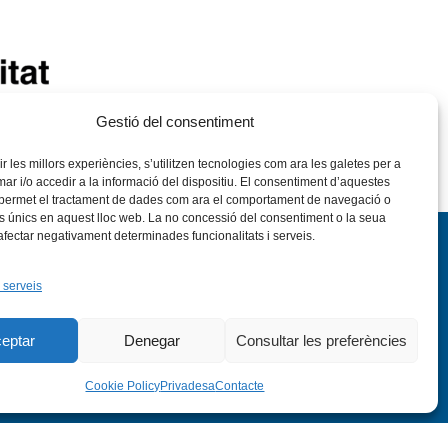
Gestió del consentiment
rir les millors experiències, s’utilitzen tecnologies com ara les galetes per a
 i/o accedir a la informació del dispositiu. El consentiment d’aquestes
 permet el tractament de dades com ara el comportament de navegació o
rs únics en aquest lloc web. La no concessió del consentiment o la seua
 afectar negativament determinades funcionalitats i serveis.
 serveis
eptar
Denegar
Consultar les preferències
nstagram
Flickr
VÍS LEGAL
PRIVADESA
CONTACTE
Cookie Policy
Privadesa
Contacte