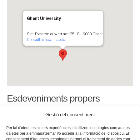
Ghent University
Sint-Pietersnieuwstraat 25 - B - 9000 Ghent
Consultar localització
Esdeveniments propers
<li>No hi ha esdeveniments en aquesta localització</li>
Gestió del consentiment
Per tal d'oferir les millors experiències, s’utilitzen tecnologies com ara les
galetes per a emmagatzemar i/o accedir a la informació del dispositiu. El
consentiment d’aquestes tecnologies permet el tractament de dades com