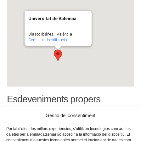
Universitat de València
Blasco Ibáñez - València
Consultar localització
Esdeveniments propers
<li>No hi ha esdeveniments en aquesta localització</li>
Gestió del consentiment
Per tal d'oferir les millors experiències, s’utilitzen tecnologies com ara les
galetes per a emmagatzemar i/o accedir a la informació del dispositiu. El
consentiment d’aquestes tecnologies permet el tractament de dades com