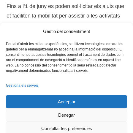
Fins a l’1 de juny es poden sol·licitar els ajuts que
et faciliten la mobilitat per assistir a les activitats
de la Guia de cursos d’estiu 2016, organitzades
Gestió del consentiment
per les universitats de la Xarxa Vives.
Per tal d'oferir les millors experiències, s’utilitzen tecnologies com ara les
galetes per a emmagatzemar i/o accedir a la informació del dispositiu. El
consentiment d’aquestes tecnologies permet el tractament de dades com
ara el comportament de navegació o identificadors únics en aquest lloc
web. La no concessió del consentiment o la seua retirada pot afectar
negativament determinades funcionalitats i serveis.
Gestiona els serveis
Facebook
X
Bluesky
Tiktok
LinkedIn
YouTu
Acceptar
Instagram
Flickr
INICI
QUI SOM
PROGRAMES
DESENVOLUPAMENT SOSTENIBLE
TRANSPARÈNCIA
Denegar
MAPA DEL WEB
AVÍS LEGAL
PRIVADESA
CONTACTE
Copyright © 2026 -
Xarxa Vives d'Universitats
Consultar les preferències