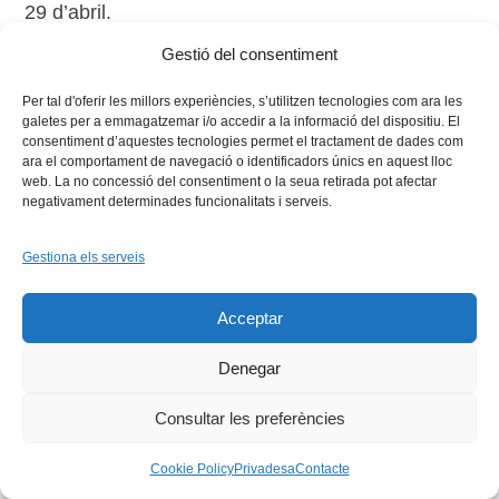
29 d’abril.
Gestió del consentiment
Per tal d'oferir les millors experiències, s’utilitzen tecnologies com ara les
galetes per a emmagatzemar i/o accedir a la informació del dispositiu. El
consentiment d’aquestes tecnologies permet el tractament de dades com
ara el comportament de navegació o identificadors únics en aquest lloc
web. La no concessió del consentiment o la seua retirada pot afectar
negativament determinades funcionalitats i serveis.
Facebook
X
Bluesky
Tiktok
LinkedIn
YouTu
Gestiona els serveis
Instagram
Flickr
INICI
QUI SOM
PROGRAMES
DESENVOLUPAMENT SOSTENIBLE
TRANSPARÈNCIA
Acceptar
MAPA DEL WEB
AVÍS LEGAL
PRIVADESA
CONTACTE
Copyright © 2026 -
Xarxa Vives d'Universitats
Denegar
Consultar les preferències
Cookie Policy
Privadesa
Contacte