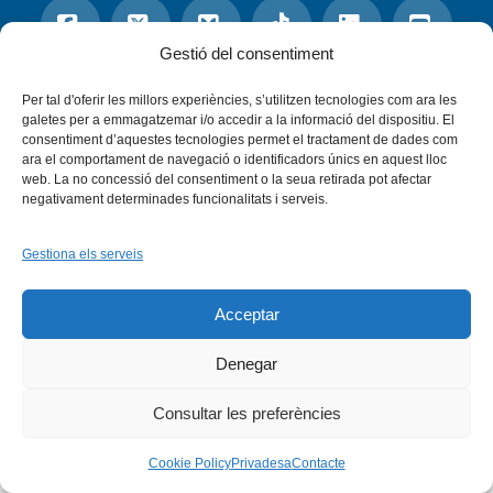
Gestió del consentiment
Facebook
X
Bluesky
Tiktok
LinkedIn
YouTu
Per tal d'oferir les millors experiències, s’utilitzen tecnologies com ara les
galetes per a emmagatzemar i/o accedir a la informació del dispositiu. El
Instagram
Flickr
consentiment d’aquestes tecnologies permet el tractament de dades com
INICI
QUI SOM
PROGRAMES
ara el comportament de navegació o identificadors únics en aquest lloc
DESENVOLUPAMENT SOSTENIBLE
TRANSPARÈNCIA
MAPA DEL WEB
AVÍS LEGAL
PRIVADESA
CONTACTE
web. La no concessió del consentiment o la seua retirada pot afectar
negativament determinades funcionalitats i serveis.
Copyright © 2026 -
Xarxa Vives d'Universitats
Gestiona els serveis
Acceptar
Denegar
Consultar les preferències
Cookie Policy
Privadesa
Contacte