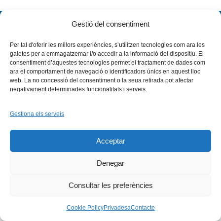
Gestió del consentiment
Per tal d'oferir les millors experiències, s’utilitzen tecnologies com ara les
galetes per a emmagatzemar i/o accedir a la informació del dispositiu. El
consentiment d’aquestes tecnologies permet el tractament de dades com
ara el comportament de navegació o identificadors únics en aquest lloc
web. La no concessió del consentiment o la seua retirada pot afectar
Facebook
X
Bluesky
Tiktok
LinkedIn
YouTu
negativament determinades funcionalitats i serveis.
Instagram
Flickr
INICI
QUI SOM
PROGRAMES
Gestiona els serveis
DESENVOLUPAMENT SOSTENIBLE
TRANSPARÈNCIA
MAPA DEL WEB
AVÍS LEGAL
PRIVADESA
CONTACTE
Acceptar
Copyright © 2026 -
Xarxa Vives d'Universitats
Denegar
Consultar les preferències
Cookie Policy
Privadesa
Contacte