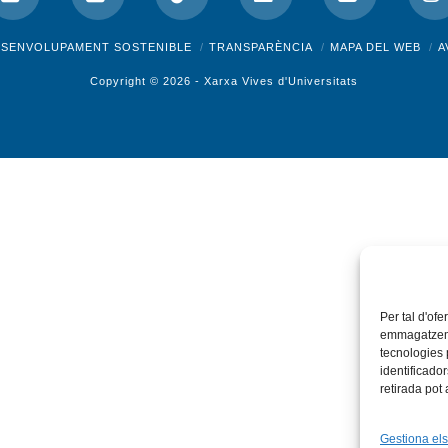
ok
X
Bluesky
Tiktok
LinkedIn
YouTube
I
ESENVOLUPAMENT SOSTENIBLE
TRANSPARÈNCIA
MAPA DEL WEB
A
Copyright © 2026 -
Xarxa Vives d'Universitats
Per tal d'ofe
emmagatzemar
tecnologies
identificado
retirada pot
Gestiona els