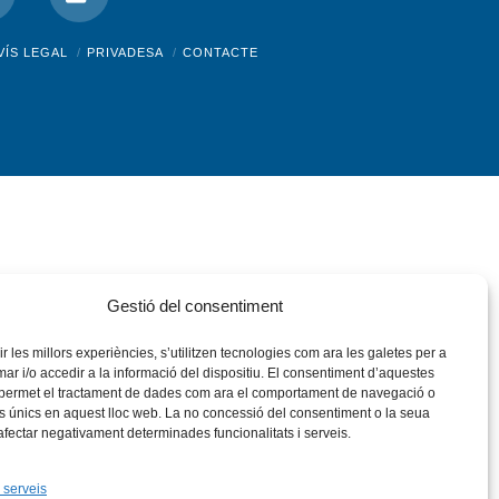
nstagram
Flickr
VÍS LEGAL
PRIVADESA
CONTACTE
Gestió del consentiment
rir les millors experiències, s’utilitzen tecnologies com ara les galetes per a
 i/o accedir a la informació del dispositiu. El consentiment d’aquestes
 permet el tractament de dades com ara el comportament de navegació o
rs únics en aquest lloc web. La no concessió del consentiment o la seua
 afectar negativament determinades funcionalitats i serveis.
 serveis