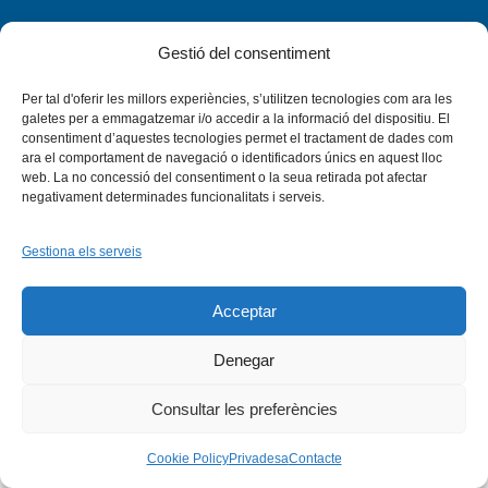
Gestió del consentiment
Per tal d'oferir les millors experiències, s’utilitzen tecnologies com ara les
Facebook
X
Bluesky
Tiktok
LinkedIn
YouTu
galetes per a emmagatzemar i/o accedir a la informació del dispositiu. El
consentiment d’aquestes tecnologies permet el tractament de dades com
ara el comportament de navegació o identificadors únics en aquest lloc
Instagram
Flickr
web. La no concessió del consentiment o la seua retirada pot afectar
INICI
QUI SOM
PROGRAMES
DESENVOLUPAMENT SOSTENIBLE
TRANSPARÈNCIA
negativament determinades funcionalitats i serveis.
MAPA DEL WEB
AVÍS LEGAL
PRIVADESA
CONTACTE
Copyright © 2026 -
Xarxa Vives d'Universitats
Gestiona els serveis
Acceptar
Denegar
Consultar les preferències
Cookie Policy
Privadesa
Contacte