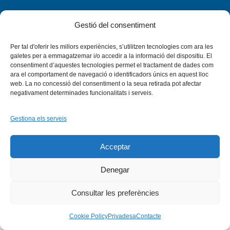
Gestió del consentiment
Per tal d'oferir les millors experiències, s’utilitzen tecnologies com ara les
Facebook
X
Bluesky
Tiktok
LinkedIn
YouTu
galetes per a emmagatzemar i/o accedir a la informació del dispositiu. El
consentiment d’aquestes tecnologies permet el tractament de dades com
ara el comportament de navegació o identificadors únics en aquest lloc
Instagram
Flickr
web. La no concessió del consentiment o la seua retirada pot afectar
INICI
QUI SOM
PROGRAMES
DESENVOLUPAMENT SOSTENIBLE
TRANSPARÈNCIA
negativament determinades funcionalitats i serveis.
MAPA DEL WEB
AVÍS LEGAL
PRIVADESA
CONTACTE
Copyright © 2026 -
Xarxa Vives d'Universitats
Gestiona els serveis
Acceptar
Denegar
Consultar les preferències
Cookie Policy
Privadesa
Contacte