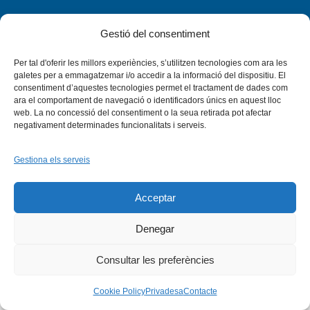
Gestió del consentiment
Per tal d'oferir les millors experiències, s’utilitzen tecnologies com ara les
Facebook
X
Bluesky
Tiktok
LinkedIn
YouTu
galetes per a emmagatzemar i/o accedir a la informació del dispositiu. El
consentiment d’aquestes tecnologies permet el tractament de dades com
ara el comportament de navegació o identificadors únics en aquest lloc
Instagram
Flickr
web. La no concessió del consentiment o la seua retirada pot afectar
INICI
QUI SOM
PROGRAMES
DESENVOLUPAMENT SOSTENIBLE
TRANSPARÈNCIA
negativament determinades funcionalitats i serveis.
MAPA DEL WEB
AVÍS LEGAL
PRIVADESA
CONTACTE
Copyright © 2026 -
Xarxa Vives d'Universitats
Gestiona els serveis
Acceptar
Denegar
Consultar les preferències
Cookie Policy
Privadesa
Contacte