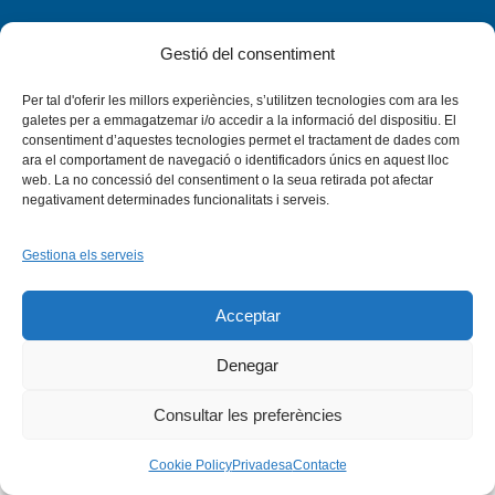
Gestió del consentiment
Per tal d'oferir les millors experiències, s’utilitzen tecnologies com ara les
Facebook
X
Bluesky
Tiktok
LinkedIn
YouTu
galetes per a emmagatzemar i/o accedir a la informació del dispositiu. El
consentiment d’aquestes tecnologies permet el tractament de dades com
ara el comportament de navegació o identificadors únics en aquest lloc
Instagram
Flickr
web. La no concessió del consentiment o la seua retirada pot afectar
INICI
QUI SOM
PROGRAMES
DESENVOLUPAMENT SOSTENIBLE
TRANSPARÈNCIA
negativament determinades funcionalitats i serveis.
MAPA DEL WEB
AVÍS LEGAL
PRIVADESA
CONTACTE
Copyright © 2026 -
Xarxa Vives d'Universitats
Gestiona els serveis
Acceptar
Denegar
Consultar les preferències
Cookie Policy
Privadesa
Contacte