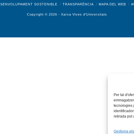
ok
X
Bluesky
Tiktok
LinkedIn
YouTube
I
ESENVOLUPAMENT SOSTENIBLE
TRANSPARÈNCIA
MAPA DEL WEB
A
Copyright © 2026 -
Xarxa Vives d'Universitats
Per tal d'ofe
emmagatzemar
tecnologies
identificado
retirada pot
Gestiona els