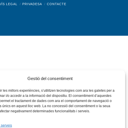
nstagram
Flickr
VÍS LEGAL
PRIVADESA
CONTACTE
Gestió del consentiment
rir les millors experiències, s’utilitzen tecnologies com ara les galetes per a
 i/o accedir a la informació del dispositiu. El consentiment d’aquestes
 permet el tractament de dades com ara el comportament de navegació o
rs únics en aquest lloc web. La no concessió del consentiment o la seua
 afectar negativament determinades funcionalitats i serveis.
 serveis