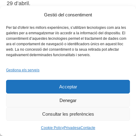
29 d’abril.
Gestió del consentiment
Per tal d'oferir les millors experiències, s’utilitzen tecnologies com ara les
galetes per a emmagatzemar i/o accedir a la informació del dispositiu. El
consentiment d’aquestes tecnologies permet el tractament de dades com
ara el comportament de navegació o identificadors únics en aquest lloc
web. La no concessió del consentiment o la seua retirada pot afectar
negativament determinades funcionalitats i serveis.
Facebook
X
Bluesky
Tiktok
LinkedIn
YouTu
Gestiona els serveis
Instagram
Flickr
INICI
QUI SOM
PROGRAMES
DESENVOLUPAMENT SOSTENIBLE
TRANSPARÈNCIA
Acceptar
MAPA DEL WEB
AVÍS LEGAL
PRIVADESA
CONTACTE
Copyright © 2026 -
Xarxa Vives d'Universitats
Denegar
Consultar les preferències
Cookie Policy
Privadesa
Contacte