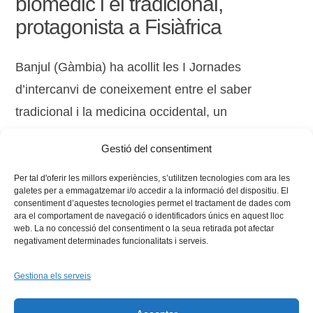
biomèdic i el tradicional,
protagonista a Fisiàfrica
Banjul (Gàmbia) ha acollit les I Jornades
d’intercanvi de coneixement entre el saber
tradicional i la medicina occidental, un
esdeveniment d’aproximació cultural, social i
Gestió del consentiment
mèdica.
Per tal d'oferir les millors experiències, s’utilitzen tecnologies com ara les
galetes per a emmagatzemar i/o accedir a la informació del dispositiu. El
consentiment d’aquestes tecnologies permet el tractament de dades com
ara el comportament de navegació o identificadors únics en aquest lloc
web. La no concessió del consentiment o la seua retirada pot afectar
negativament determinades funcionalitats i serveis.
Gestiona els serveis
Facebook
X
Bluesky
Tiktok
LinkedIn
YouTu