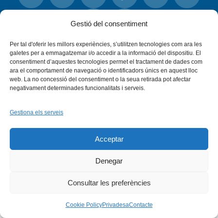
Facebook
X
Bluesky
Tiktok
LinkedIn
YouTu
Gestió del consentiment
Per tal d'oferir les millors experiències, s’utilitzen tecnologies com ara les
Instagram
Flickr
INICI
QUI SOM
PROGRAMES
galetes per a emmagatzemar i/o accedir a la informació del dispositiu. El
DESENVOLUPAMENT SOSTENIBLE
TRANSPARÈNCIA
consentiment d’aquestes tecnologies permet el tractament de dades com
MAPA DEL WEB
AVÍS LEGAL
PRIVADESA
CONTACTE
ara el comportament de navegació o identificadors únics en aquest lloc
Copyright © 2026 -
Xarxa Vives d'Universitats
web. La no concessió del consentiment o la seua retirada pot afectar
negativament determinades funcionalitats i serveis.
Gestiona els serveis
Acceptar
Denegar
Consultar les preferències
Cookie Policy
Privadesa
Contacte