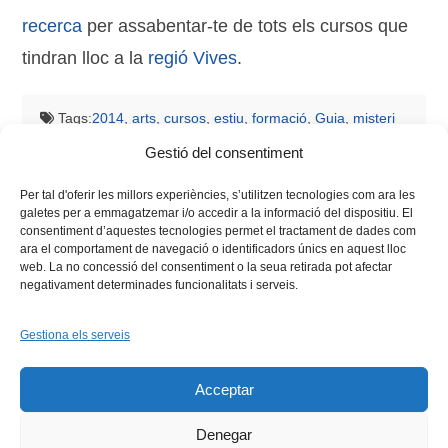
recerca
per assabentar-te de tots els cursos que
tindran lloc a la
regió Vives
.
Tags:
2014
,
arts
,
cursos
,
estiu
,
formació
,
Guia
,
misteri
d'elx
,
regió Vives
,
tradició
,
umh
,
universidad miguel
Gestió del consentiment
hernández
Per tal d'oferir les millors experiències, s’utilitzen tecnologies com ara les
galetes per a emmagatzemar i/o accedir a la informació del dispositiu. El
consentiment d’aquestes tecnologies permet el tractament de dades com
ara el comportament de navegació o identificadors únics en aquest lloc
web. La no concessió del consentiment o la seua retirada pot afectar
negativament determinades funcionalitats i serveis.
Gestiona els serveis
Facebook
X
Bluesky
Tiktok
LinkedIn
YouTu
Acceptar
Instagram
Flickr
INICI
QUI SOM
PROGRAMES
DESENVOLUPAMENT SOSTENIBLE
TRANSPARÈNCIA
Denegar
MAPA DEL WEB
AVÍS LEGAL
PRIVADESA
CONTACTE