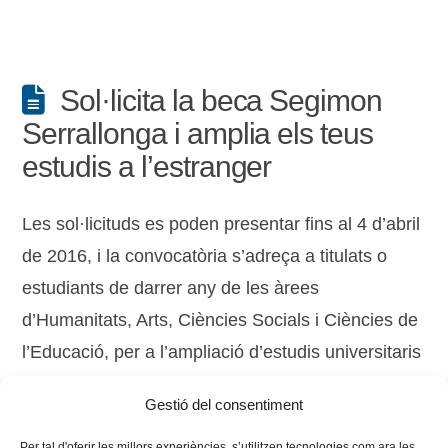
Sol·licita la beca Segimon
Serrallonga i amplia els teus
estudis a l’estranger
Les sol·licituds es poden presentar fins al 4 d’abril
de 2016, i la convocatòria s’adreça a titulats o
estudiants de darrer any de les àrees
d’Humanitats, Arts, Ciències Socials i Ciències de
l’Educació, per a l’ampliació d’estudis universitaris
a l’estranger. La beca contempla una dotació
Gestió del consentiment
econòmica de 8.000 €.
Per tal d'oferir les millors experiències, s’utilitzen tecnologies com ara les