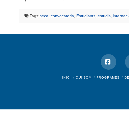
Tags:
beca
,
convocatòria
,
Estudiants
,
estudis
,
internaci
Facebo
INICI
QUI SOM
PROGRAMES
D