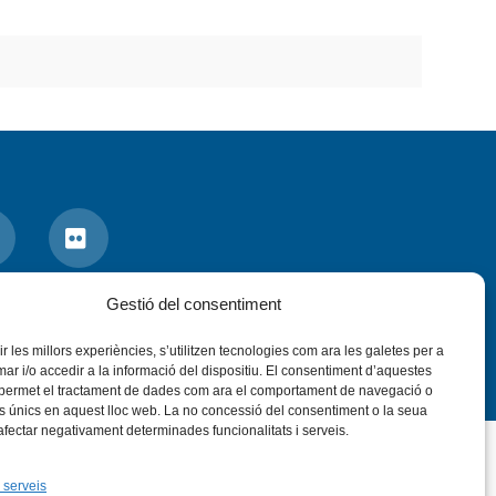
nstagram
Flickr
VÍS LEGAL
PRIVADESA
CONTACTE
Gestió del consentiment
rir les millors experiències, s’utilitzen tecnologies com ara les galetes per a
 i/o accedir a la informació del dispositiu. El consentiment d’aquestes
 permet el tractament de dades com ara el comportament de navegació o
rs únics en aquest lloc web. La no concessió del consentiment o la seua
 afectar negativament determinades funcionalitats i serveis.
 serveis