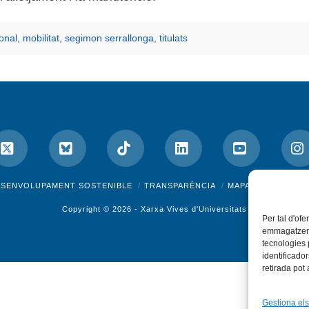
onal
,
mobilitat
,
segimon serrallonga
,
titulats
ok
X
Bluesky
Tiktok
LinkedIn
YouTube
I
ESENVOLUPAMENT SOSTENIBLE
TRANSPARÈNCIA
MAPA DEL WEB
A
Copyright © 2026 -
Xarxa Vives d'Universitats
Per tal d'ofe
emmagatzemar
tecnologies
identificado
retirada pot
Gestiona els