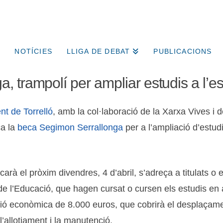
NOTÍCIES
LLIGA DE DEBAT
PUBLICACIONS
 trampolí per ampliar estudis a l’e
t de Torrelló
, amb la col·laboració de la Xarxa Vives i de
ca la
beca Segimon Serrallonga
per a l’ampliació d’estud
arà el pròxim divendres, 4 d’abril, s’adreça a titulats o 
 de l’Educació, que hagen cursat o cursen els estudis en 
ió econòmica de 8.000 euros, que cobrirà el desplaçament
l’allotjament i la manutenció.