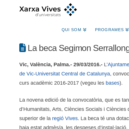
QUI SOM
PROGRAMES
La beca Segimon Serrallonga,
Vic, València, Palma.- 29/03/2016.-
L’
Ajuntamen
de Vic-Universitat Central de Catalunya
, convo
curs acadèmic 2016-2017 (vegeu les
bases
).
La novena edició de la convocatòria, que es tanc
d’Humanitats, Arts, Ciències Socials i Ciències
superior de la
regió Vives
. La beca té una dotac
haja estat admès/a, les despeses d’instal·lació, 