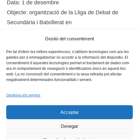
Data: 1 de desembre
Objecte: organització de la Lliga de Debat de
Secundària i Batxillerat en
l’àmbit territorial de referència de la UAB
Gestió del consentiment
(en tràmit de signatura)
Per tal d'oferir les millors experiències, s’utilitzen tecnologies com ara les
galetes per a emmagatzemar i/o accedir a la informació del dispositiu. El
consentiment d’aquestes tecnologies permet el tractament de dades com
ara el comportament de navegació o identificadors únics en aquest lloc
web. La no concessió del consentiment o la seua retirada pot afectar
negativament determinades funcionalitats i serveis.
Gestiona els serveis
Facebook
X
Bluesky
Tiktok
LinkedIn
YouTu
Acceptar
Instagram
Flickr
INICI
QUI SOM
PROGRAMES
DESENVOLUPAMENT SOSTENIBLE
TRANSPARÈNCIA
Denegar
MAPA DEL WEB
AVÍS LEGAL
PRIVADESA
CONTACTE
Copyright © 2026 -
Xarxa Vives d'Universitats