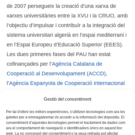
de 2007 persegueix la creació d’una xarxa de
xarxes universitàries entre la XVU i la CRUO, amb
l’objectiu d’impulsar i contribuïr a la integració del
sistema universitari algerià en l’espai mediterrani i
en l’Espai Europeu d’Educació Superior (EEES).
Les dues primeres fases del PAU han estat
cofinançades per l’
Agència Catalana de
Cooperació al Desenvolupament (ACCD)
,
l’
Agència Espanyola de Cooperació Internacional
al Desenvolupament (AECID)
, i la
Generalitat
Gestió del consentiment
Valenciana
.
Per tal d'oferir les millors experiències, s’utilitzen tecnologies com ara les
galetes per a emmagatzemar i/o accedir a la informació del dispositiu. El
consentiment d’aquestes tecnologies permet el tractament de dades com
ara el comportament de navegació o identificadors únics en aquest lloc
web. La no concessió del consentiment o la seua retirada pot afectar