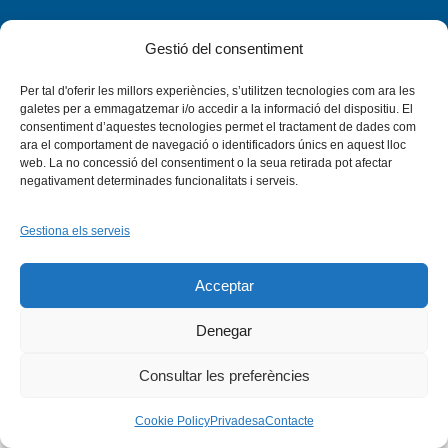
Gestió del consentiment
Per tal d'oferir les millors experiències, s’utilitzen tecnologies com ara les
Facebook
X
Bluesky
Tiktok
LinkedIn
YouTu
galetes per a emmagatzemar i/o accedir a la informació del dispositiu. El
consentiment d’aquestes tecnologies permet el tractament de dades com
ara el comportament de navegació o identificadors únics en aquest lloc
Instagram
Flickr
web. La no concessió del consentiment o la seua retirada pot afectar
INICI
QUI SOM
PROGRAMES
DESENVOLUPAMENT SOSTENIBLE
TRANSPARÈNCIA
negativament determinades funcionalitats i serveis.
MAPA DEL WEB
AVÍS LEGAL
PRIVADESA
CONTACTE
Copyright © 2026 -
Xarxa Vives d'Universitats
Gestiona els serveis
Acceptar
Denegar
Consultar les preferències
Cookie Policy
Privadesa
Contacte