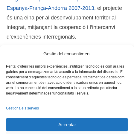
Espanya-França-Andorra 2007-2013
, el projecte
és una eina per al desenvolupament territorial
integrat, mitjançant la cooperació i l’intercanvi
d’experiències interregionals.
Gestió del consentiment
Tags:
Cultur Pro
,
internacional
,
Llengua
Per tal d'oferir les millors experiències, s’utilitzen tecnologies com ara les
galetes per a emmagatzemar i/o accedir a la informació del dispositiu. El
consentiment d’aquestes tecnologies permet el tractament de dades com
ara el comportament de navegació o identificadors únics en aquest lloc
web. La no concessió del consentiment o la seua retirada pot afectar
negativament determinades funcionalitats i serveis.
Gestiona els serveis
Facebook
X
Bluesky
Tiktok
LinkedIn
YouTu
Acceptar
Instagram
Flickr
INICI
QUI SOM
PROGRAMES