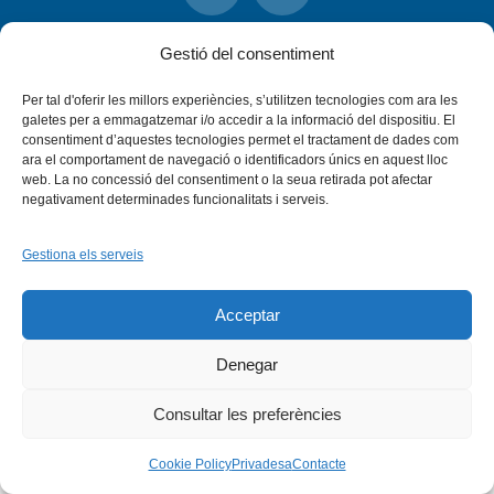
Instagram
Flickr
INICI
QUI SOM
PROGRAMES
Gestió del consentiment
DESENVOLUPAMENT SOSTENIBLE
TRANSPARÈNCIA
MAPA DEL WEB
AVÍS LEGAL
PRIVADESA
CONTACTE
Per tal d'oferir les millors experiències, s’utilitzen tecnologies com ara les
Copyright © 2026 -
Xarxa Vives d'Universitats
galetes per a emmagatzemar i/o accedir a la informació del dispositiu. El
consentiment d’aquestes tecnologies permet el tractament de dades com
ara el comportament de navegació o identificadors únics en aquest lloc
web. La no concessió del consentiment o la seua retirada pot afectar
negativament determinades funcionalitats i serveis.
Gestiona els serveis
Acceptar
Denegar
Consultar les preferències
Cookie Policy
Privadesa
Contacte