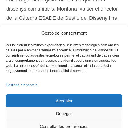
dissenys comunitaris. Montaña va ser el director
de la Càtedra ESADE de Gestió del Disseny fins
que fou nomenat rector de la Universitat de Vic el
Gestió del consentiment
juny de 2010.
Per tal d'oferir les millors experiències, s’utilitzen tecnologies com ara les
galetes per a emmagatzemar i/o accedir a la informació del dispositiu. El
consentiment d’aquestes tecnologies permet el tractament de dades com
ara el comportament de navegació o identificadors únics en aquest lloc
web. La no concessió del consentiment o la seua retirada pot afectar
negativament determinades funcionalitats i serveis.
Gestiona els serveis
Facebook
X
Bluesky
Tiktok
LinkedIn
YouTu
Acceptar
Instagram
Flickr
INICI
QUI SOM
PROGRAMES
DESENVOLUPAMENT SOSTENIBLE
TRANSPARÈNCIA
Denegar
MAPA DEL WEB
AVÍS LEGAL
PRIVADESA
CONTACTE
Copyright © 2026 -
Xarxa Vives d'Universitats
Consultar les preferències