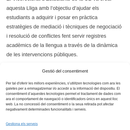
aquesta Lliga amb l’objectiu d’ajudar els
estudiants a adquirir i posar en pràctica
estratègies de mediació i tècniques de negociació
i resolució de conflictes fent servir registres
acadèmics de la llengua a través de la dinàmica
de les intervencions públiques.
Gestió del consentiment
Tags:
alumnes
,
competició
,
Lliga de Debat
Per tal d'oferir les millors experiències, s’utilitzen tecnologies com ara les
galetes per a emmagatzemar i/o accedir a la informació del dispositiu. El
consentiment d’aquestes tecnologies permet el tractament de dades com
ara el comportament de navegació o identificadors únics en aquest lloc
web. La no concessió del consentiment o la seua retirada pot afectar
negativament determinades funcionalitats i serveis.
Gestiona els serveis