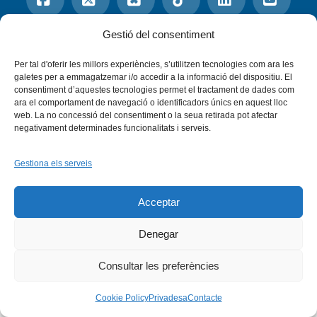
Facebook
X
Gestió del consentiment
Bluesky
Tiktok
LinkedIn
YouTu
Per tal d'oferir les millors experiències, s’utilitzen tecnologies com ara les
Instagram
Flickr
INICI
QUI SOM
PROGRAMES
galetes per a emmagatzemar i/o accedir a la informació del dispositiu. El
DESENVOLUPAMENT SOSTENIBLE
TRANSPARÈNCIA
consentiment d’aquestes tecnologies permet el tractament de dades com
MAPA DEL WEB
AVÍS LEGAL
PRIVADESA
CONTACTE
ara el comportament de navegació o identificadors únics en aquest lloc
web. La no concessió del consentiment o la seua retirada pot afectar
Copyright © 2026 -
Xarxa Vives d'Universitats
negativament determinades funcionalitats i serveis.
Gestiona els serveis
Acceptar
Denegar
Consultar les preferències
Cookie Policy
Privadesa
Contacte