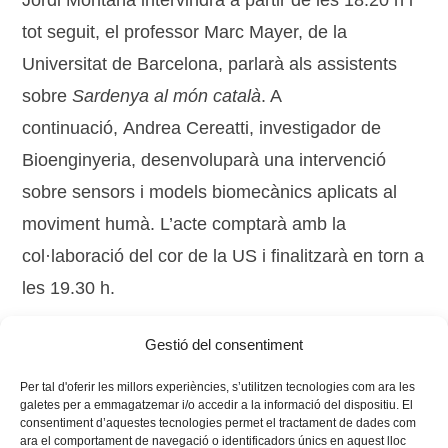
Jordi Montaña intervindrà a partir de les 18.20 h i
tot seguit, el professor Marc Mayer, de la
Universitat de Barcelona, parlarà als assistents
sobre
Sardenya al món català
. A
continuació, Andrea Cereatti, investigador de
Bioenginyeria, desenvoluparà una intervenció
sobre sensors i models biomecànics aplicats al
moviment humà. L’acte comptarà amb la
col·laboració del cor de la US i finalitzarà en torn a
les 19.30 h.
Gestió del consentiment
Tags:
regió Vives
Per tal d'oferir les millors experiències, s’utilitzen tecnologies com ara les
galetes per a emmagatzemar i/o accedir a la informació del dispositiu. El
consentiment d’aquestes tecnologies permet el tractament de dades com
ara el comportament de navegació o identificadors únics en aquest lloc