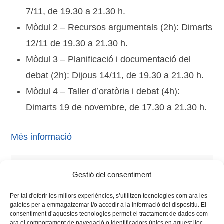
7/11, de 19.30 a 21.30 h.
Mòdul 2 – Recursos argumentals (2h): Dimarts
12/11 de 19.30 a 21.30 h.
Mòdul 3 – Planificació i documentació del
debat (2h): Dijous 14/11, de 19.30 a 21.30 h.
Mòdul 4 – Taller d’oratòria i debat (4h):
Dimarts 19 de novembre, de 17.30 a 21.30 h.
Més informació
Tags:
alumnes
,
dialèctica
,
Llengua
,
Lliga de Debat
,
Gestió del consentiment
regió Vives
Per tal d'oferir les millors experiències, s’utilitzen tecnologies com ara les
galetes per a emmagatzemar i/o accedir a la informació del dispositiu. El
consentiment d’aquestes tecnologies permet el tractament de dades com
ara el comportament de navegació o identificadors únics en aquest lloc