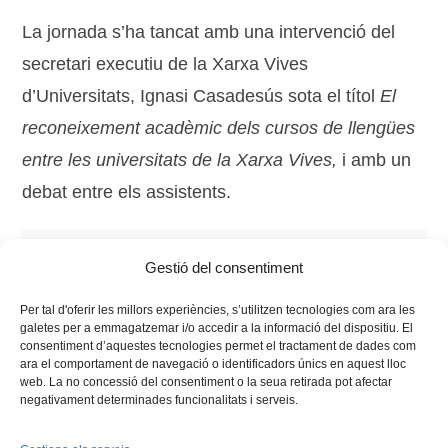
La jornada s’ha tancat amb una intervenció del
secretari executiu de la Xarxa Vives
d’Universitats, Ignasi Casadesús sota el títol
El
reconeixement acadèmic dels cursos de llengües
entre les universitats de la Xarxa Vives,
i amb un
debat entre els assistents.
Tags:
Fòrum Vives
,
Gestió Acadèmica
,
II jornades
Gestió del consentiment
gestió acadèmica
,
llengües
,
serveis lingüístics
,
uib
Per tal d'oferir les millors experiències, s’utilitzen tecnologies com ara les
galetes per a emmagatzemar i/o accedir a la informació del dispositiu. El
consentiment d’aquestes tecnologies permet el tractament de dades com
ara el comportament de navegació o identificadors únics en aquest lloc
web. La no concessió del consentiment o la seua retirada pot afectar
negativament determinades funcionalitats i serveis.