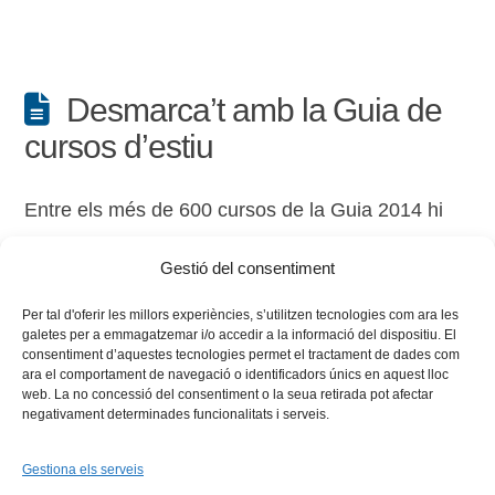
Desmarca’t amb la Guia de
cursos d’estiu
Entre els més de 600 cursos de la Guia 2014 hi
ha diferents propostes per aprendre a crear i
Gestió del consentiment
gestionar la teua marca personal.
Per tal d'oferir les millors experiències, s’utilitzen tecnologies com ara les
galetes per a emmagatzemar i/o accedir a la informació del dispositiu. El
consentiment d’aquestes tecnologies permet el tractament de dades com
ara el comportament de navegació o identificadors únics en aquest lloc
web. La no concessió del consentiment o la seua retirada pot afectar
negativament determinades funcionalitats i serveis.
Gestiona els serveis
Facebook
X
Bluesky
Tiktok
LinkedIn
YouTu